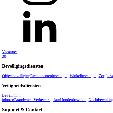
Vacatures
20
Beveiligingsdiensten
Objectbeveiliging
Evenementenbeveiliging
Winkelbeveiliging
Zorgbeve
Veiligheidsdiensten
Beveiliging
inhuren
Brandwacht
Verkeersregelaar
Hondenbewaking
Nachtbewakin
Support & Contact