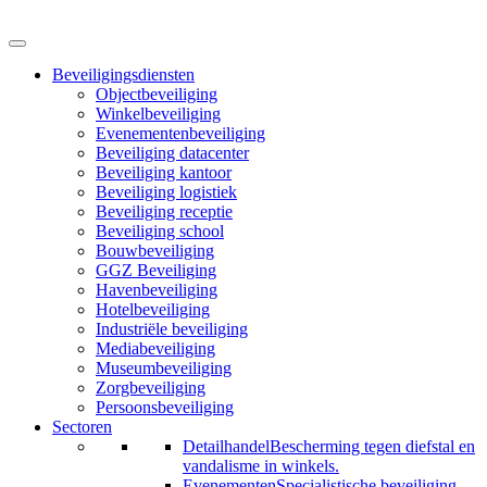
Beveiligingsdiensten
Objectbeveiliging
Winkelbeveiliging
Evenementenbeveiliging
Beveiliging datacenter
Beveiliging kantoor
Beveiliging logistiek
Beveiliging receptie
Beveiliging school
Bouwbeveiliging
GGZ Beveiliging
Havenbeveiliging
Hotelbeveiliging
Industriële beveiliging
Mediabeveiliging
Museumbeveiliging
Zorgbeveiliging
Persoonsbeveiliging
Sectoren
Detailhandel
Bescherming tegen diefstal en
vandalisme in winkels.
Evenementen
Specialistische beveiliging