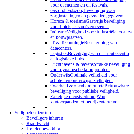
voor evenementen en festivals.
Gezondheidszorg
Beveiliging voor
zorginstellingen en gevoelige gegevens.
Horeca & toerisme
Gastvrije beveiliging
voor hotels, casino’s en events.
Industrie
Veiligheid voor industriële locaties
en bouwplaatsen.
IT & Technologie
Bescherming van
datacenters.
Logistiek
Beveiliging van distributiecentra
en logistieke hubs.
Luchthavens & havens
Strakke beveiliging
voor dynamische knooppunten.
Onderwijs
Optimale veiligheid voor
scholen en onderwijsinstellingen.
Overheid & openbare ruimte
Betrouwbare
beveiliging voor publieke veiligheid.
Zakelijke dienstverlening
Van
kantoorpanden tot bedrijventerreinen.
Veiligheidsdiensten
Beveiligers inhuren
Brandwacht
Hondenbewaking