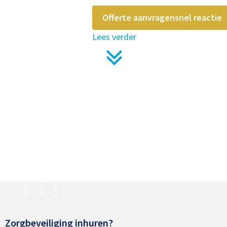
Offerte aanvragen
snel reactie
Lees verder
Evenementenbeveiliging
Objectbeveiliging
Winkelbeveiliging
Zorgbeveiliging inhuren?