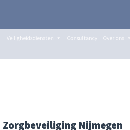
Veiligheidsdiensten
Consultancy
Over ons
Zorgbeveiliging Nijmegen