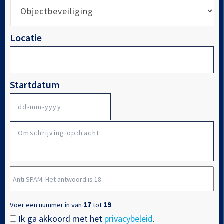
Locatie
Startdatum
DD
Omschrijving
dash
opdracht
MM
dash
Anti
JJJJ
SPAM.
Het
Voer een nummer in van
17
tot
19
.
antwoord
Ik ga akkoord met het
privacybeleid
.
Instemming
*