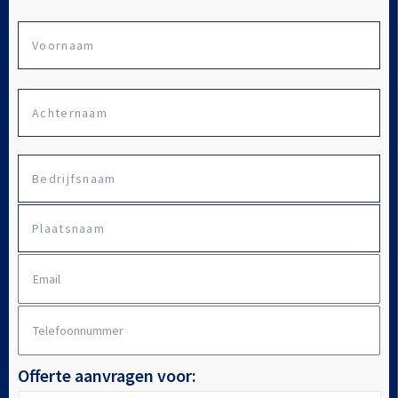
Vo
Naam
Ac
Bedrijfsnaam
*
Plaatsnaam
E-
mailadres
*
Telefoonnummer
*
Offerte aanvragen voor: