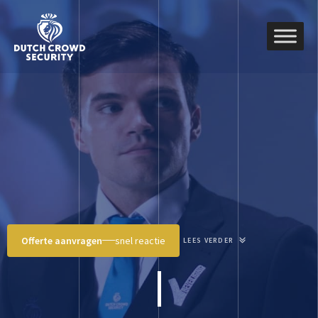
Offerte aanvragen
snel reactie
LEES VERDER