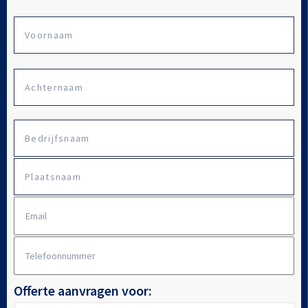
Vo
Naam
Ac
Bedrijfsnaam
*
Plaatsnaam
E-
mailadres
*
Telefoonnummer
*
Offerte aanvragen voor: