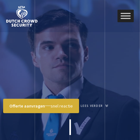
Offerte aanvragen
snel reactie
LEES VERDER