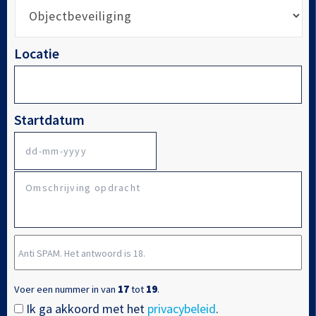
Locatie
Startdatum
DD
Omschrijving
dash
opdracht
MM
dash
Anti
JJJJ
SPAM.
Het
Voer een nummer in van
17
tot
19
.
antwoord
Ik ga akkoord met het
privacybeleid
.
Instemming
*