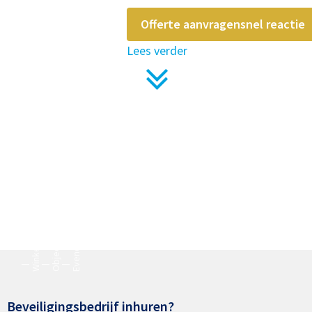
Offerte aanvragen
snel reactie
Lees verder
Evenementenbeveiliging
Objectbeveiliging
Winkelbeveiliging
Beveiligingsbedrijf inhuren?