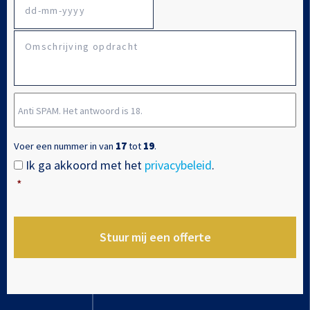
DD
Omschrijving
dash
opdracht
MM
dash
Anti
JJJJ
SPAM.
Het
Voer een nummer in van
17
tot
19
.
antwoord
Ik ga akkoord met het
privacybeleid
.
Instemming
*
is
*
18.
*