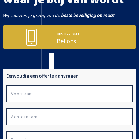
Wij voorzien je graag van de
beste beveiliging op maat
085 822 9600
Bel ons
Eenvoudig een offerte aanvragen:
Vo
Naam
Ac
Bedrijfsnaam
*