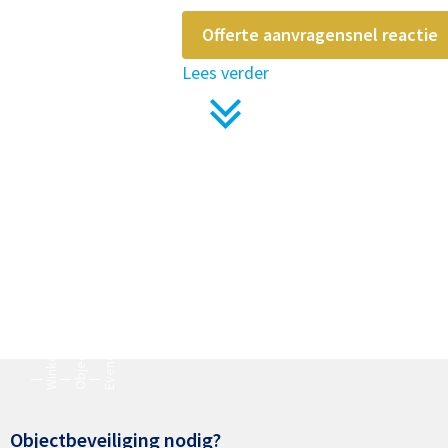
Offerte aanvragen
snel reactie
Lees verder
Evenementenbeveiliging
Objectbeveiliging
Winkelbeveiliging
Objectbeveiliging nodig?