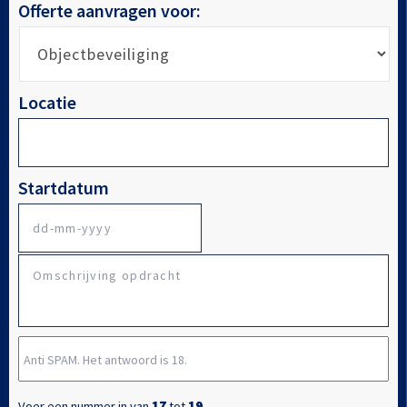
Offerte aanvragen voor:
Locatie
Startdatum
DD
Omschrijving
dash
opdracht
MM
dash
Anti
JJJJ
SPAM.
Het
Voer een nummer in van
17
tot
19
.