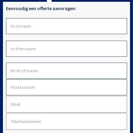
Eenvoudig een offerte aanvragen:
Vo
Naam
Ac
Bedrijfsnaam
*
Plaatsnaam
E-
mailadres
*
Telefoonnummer
*