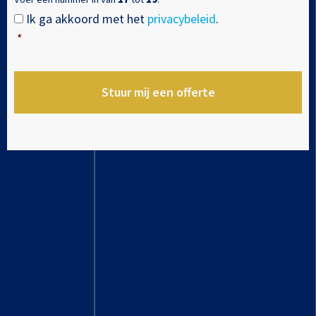
antwoord
Ik ga akkoord met het
privacybeleid
.
Instemming
*
is
*
18.
*