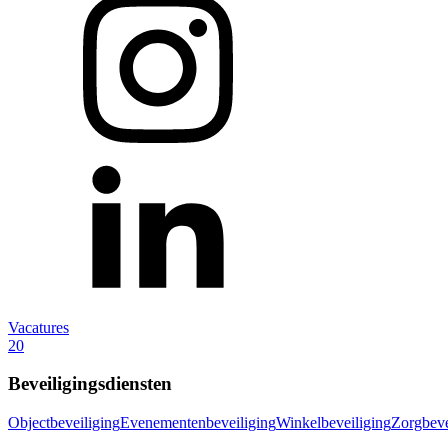
Vacatures
20
Beveiligingsdiensten
Objectbeveiliging
Evenementenbeveiliging
Winkelbeveiliging
Zorgbeve