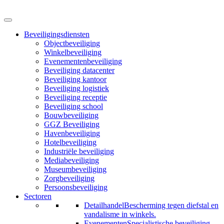
Beveiligingsdiensten
Objectbeveiliging
Winkelbeveiliging
Evenementenbeveiliging
Beveiliging datacenter
Beveiliging kantoor
Beveiliging logistiek
Beveiliging receptie
Beveiliging school
Bouwbeveiliging
GGZ Beveiliging
Havenbeveiliging
Hotelbeveiliging
Industriële beveiliging
Mediabeveiliging
Museumbeveiliging
Zorgbeveiliging
Persoonsbeveiliging
Sectoren
Detailhandel
Bescherming tegen diefstal en
vandalisme in winkels.
Evenementen
Specialistische beveiliging