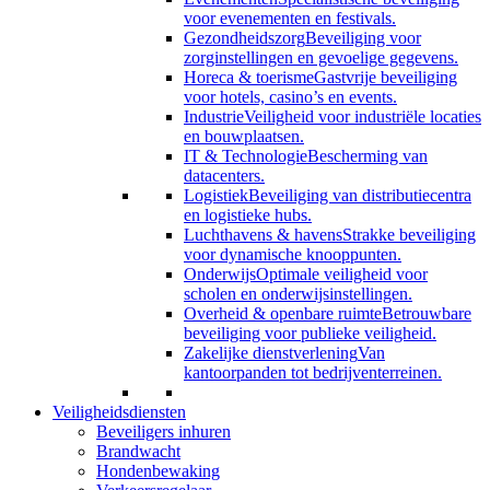
voor evenementen en festivals.
Gezondheidszorg
Beveiliging voor
zorginstellingen en gevoelige gegevens.
Horeca & toerisme
Gastvrije beveiliging
voor hotels, casino’s en events.
Industrie
Veiligheid voor industriële locaties
en bouwplaatsen.
IT & Technologie
Bescherming van
datacenters.
Logistiek
Beveiliging van distributiecentra
en logistieke hubs.
Luchthavens & havens
Strakke beveiliging
voor dynamische knooppunten.
Onderwijs
Optimale veiligheid voor
scholen en onderwijsinstellingen.
Overheid & openbare ruimte
Betrouwbare
beveiliging voor publieke veiligheid.
Zakelijke dienstverlening
Van
kantoorpanden tot bedrijventerreinen.
Veiligheidsdiensten
Beveiligers inhuren
Brandwacht
Hondenbewaking