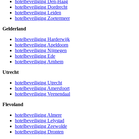
hotelbeveiliging Den-Haag
hotelbeveiliging Dordrecht
hotelbeveiliging Leiden
hotelbeveiliging Zoetermeer
Gelderland
hotelbeveiliging Harderwijk
hotelbeveiliging Apeldoorn
hotelbeveiliging Nijmegen
hotelbeveiliging Ede
hotelbeveiliging Arnhem
Utrecht
hotelbeveiliging Utrecht
hotelbeveiliging Amersfoort
hotelbeveiliging Veenendaal
Flevoland
hotelbeveiliging Almere
hotelbeveiliging Lelystad
hotelbeveiliging Zeewolde
hotelbeveiliging Dronten