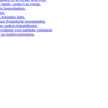
 hotels, casino’s en events.
 en bouwplaatsen.
ers.
 logistieke hubs.
 voor dynamische knooppunten.
en onderwijsinstellingen.
eiliging voor publieke veiligheid.
tot bedrijventerreinen.