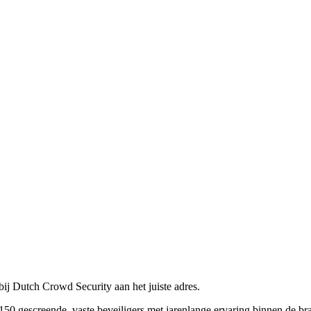
bij Dutch Crowd Security aan het juiste adres.
150 gescreende, vaste beveiligers met jarenlange ervaring binnen de br