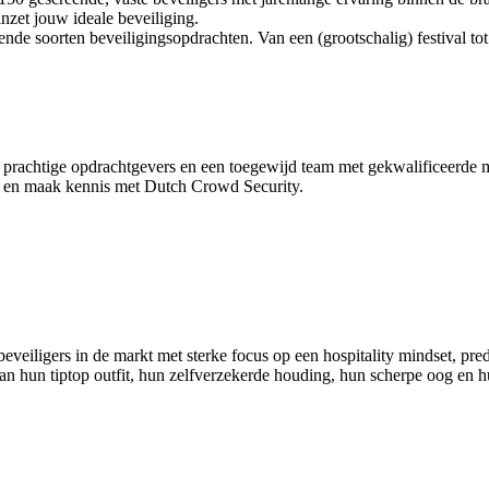
inzet jouw ideale beveiliging.
nde soorten beveiligingsopdrachten. Van een (grootschalig) festival tot
an prachtige opdrachtgevers en een toegewijd team met gekwalificeerde m
eo en maak kennis met Dutch Crowd Security.
iligers in de markt met sterke focus op een hospitality mindset, predic
an hun tiptop outfit, hun zelfverzekerde houding, hun scherpe oog en hun 