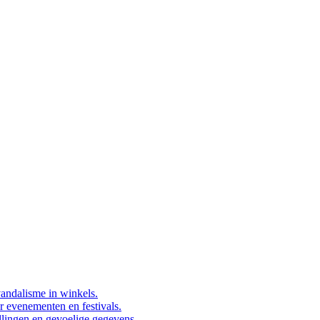
vandalisme in winkels.
or evenementen en festivals.
llingen en gevoelige gegevens.