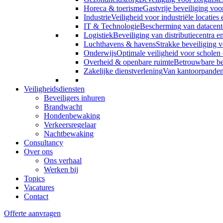
Horeca & toerisme
Gastvrije beveiliging voor
Industrie
Veiligheid voor industriële locaties
IT & Technologie
Bescherming van datacent
Logistiek
Beveiliging van distributiecentra en
Luchthavens & havens
Strakke beveiliging
Onderwijs
Optimale veiligheid voor scholen 
Overheid & openbare ruimte
Betrouwbare bev
Zakelijke dienstverlening
Van kantoorpanden 
Veiligheidsdiensten
Beveiligers inhuren
Brandwacht
Hondenbewaking
Verkeersregelaar
Nachtbewaking
Consultancy
Over ons
Ons verhaal
Werken bij
Topics
Vacatures
Contact
Offerte aanvragen