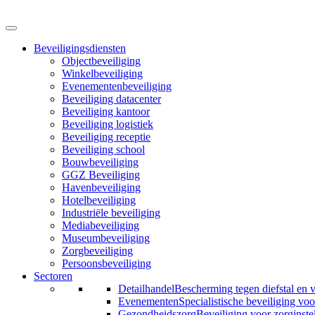
Beveiligingsdiensten
Objectbeveiliging
Winkelbeveiliging
Evenementenbeveiliging
Beveiliging datacenter
Beveiliging kantoor
Beveiliging logistiek
Beveiliging receptie
Beveiliging school
Bouwbeveiliging
GGZ Beveiliging
Havenbeveiliging
Hotelbeveiliging
Industriële beveiliging
Mediabeveiliging
Museumbeveiliging
Zorgbeveiliging
Persoonsbeveiliging
Sectoren
Detailhandel
Bescherming tegen diefstal en 
Evenementen
Specialistische beveiliging vo
Gezondheidszorg
Beveiliging voor zorginste