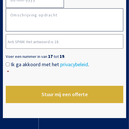
DD
Omschrijving
dash
opdracht
MM
dash
Anti
JJJJ
SPAM.
Het
Voer een nummer in van
17
tot
19
.
antwoord
Ik ga akkoord met het
privacybeleid
.
Instemming
*
is
*
18.
*