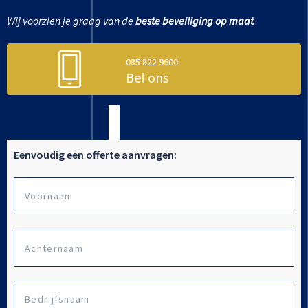
Wij voorzien je graag van de
beste beveiliging op maat
085 822 9600
Bel ons
Eenvoudig een offerte aanvragen:
Vo
Naam
Ac
Bedrijfsnaam
*