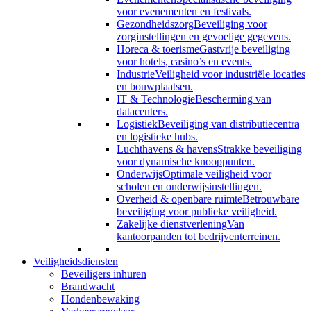
voor evenementen en festivals.
Gezondheidszorg
Beveiliging voor
zorginstellingen en gevoelige gegevens.
Horeca & toerisme
Gastvrije beveiliging
voor hotels, casino’s en events.
Industrie
Veiligheid voor industriële locaties
en bouwplaatsen.
IT & Technologie
Bescherming van
datacenters.
Logistiek
Beveiliging van distributiecentra
en logistieke hubs.
Luchthavens & havens
Strakke beveiliging
voor dynamische knooppunten.
Onderwijs
Optimale veiligheid voor
scholen en onderwijsinstellingen.
Overheid & openbare ruimte
Betrouwbare
beveiliging voor publieke veiligheid.
Zakelijke dienstverlening
Van
kantoorpanden tot bedrijventerreinen.
Veiligheidsdiensten
Beveiligers inhuren
Brandwacht
Hondenbewaking