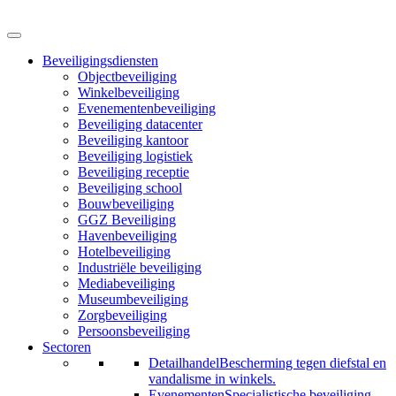
Beveiligingsdiensten
Objectbeveiliging
Winkelbeveiliging
Evenementenbeveiliging
Beveiliging datacenter
Beveiliging kantoor
Beveiliging logistiek
Beveiliging receptie
Beveiliging school
Bouwbeveiliging
GGZ Beveiliging
Havenbeveiliging
Hotelbeveiliging
Industriële beveiliging
Mediabeveiliging
Museumbeveiliging
Zorgbeveiliging
Persoonsbeveiliging
Sectoren
Detailhandel
Bescherming tegen diefstal en
vandalisme in winkels.
Evenementen
Specialistische beveiliging