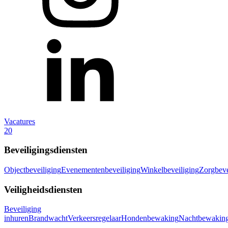
Vacatures
20
Beveiligingsdiensten
Objectbeveiliging
Evenementenbeveiliging
Winkelbeveiliging
Zorgbeve
Veiligheidsdiensten
Beveiliging
inhuren
Brandwacht
Verkeersregelaar
Hondenbewaking
Nachtbewakin