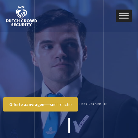
Offerte aanvragen
snel reactie
LEES VERDER