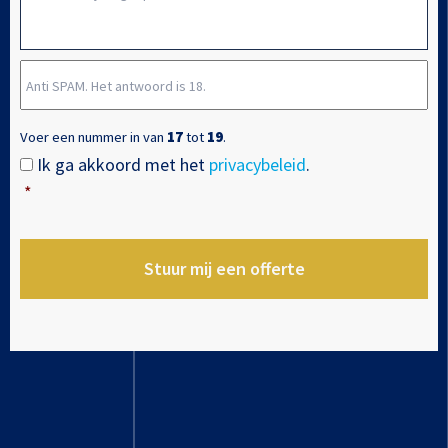
dash
opdracht
MM
dash
Anti
JJJJ
SPAM.
Het
Voer een nummer in van
17
tot
19
.
antwoord
Ik ga akkoord met het
privacybeleid
.
Instemming
*
is
*
18.
*