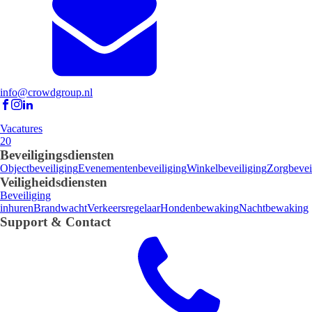
info@crowdgroup.nl
Vacatures
20
Beveiligingsdiensten
Objectbeveiliging
Evenementenbeveiliging
Winkelbeveiliging
Zorgbevei
Veiligheidsdiensten
Beveiliging
inhuren
Brandwacht
Verkeersregelaar
Hondenbewaking
Nachtbewaking
Support & Contact