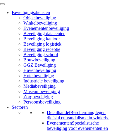
Beveiligingsdiensten
Objectbeveiliging
Winkelbeveiliging
Evenementenbeveiliging
Beveiliging datacenter
Beveiliging kantoor
Beveiliging logistiek
Beveiliging receptie
Beveiliging school
Bouwbeveiliging
GGZ Beveiliging
Havenbeveiliging
Hotelbeveiliging
Industriële beveiliging
Mediabeveiliging
Museumbeveiliging
Zorgbeveiliging
Persoonsbeveiliging
Sectoren
Detailhandel
Bescherming tegen
diefstal en vandalisme in winkels.
Evenementen
Specialistische
beveiliging voor evenementen en