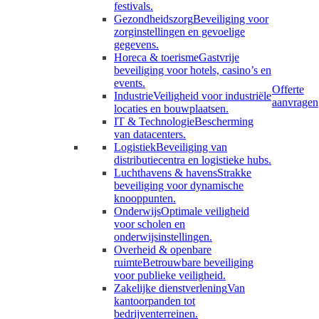
festivals.
Gezondheidszorg
Beveiliging voor
zorginstellingen en gevoelige
gegevens.
Horeca & toerisme
Gastvrije
beveiliging voor hotels, casino’s en
events.
Offerte
Industrie
Veiligheid voor industriële
aanvragen
locaties en bouwplaatsen.
IT & Technologie
Bescherming
van datacenters.
Logistiek
Beveiliging van
distributiecentra en logistieke hubs.
Luchthavens & havens
Strakke
beveiliging voor dynamische
knooppunten.
Onderwijs
Optimale veiligheid
voor scholen en
onderwijsinstellingen.
Overheid & openbare
ruimte
Betrouwbare beveiliging
voor publieke veiligheid.
Zakelijke dienstverlening
Van
kantoorpanden tot
bedrijventerreinen.