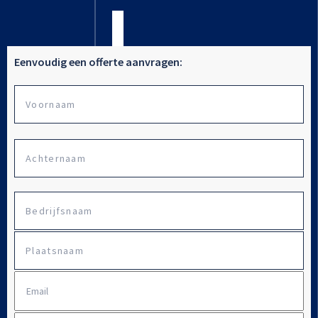
Eenvoudig een offerte aanvragen:
Vo
Naam
Ac
Bedrijfsnaam
*
Plaatsnaam
E-
mailadres
*