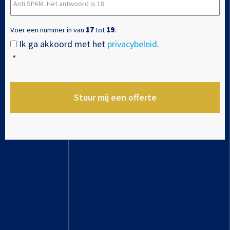
Anti
JJJJ
SPAM.
Het
Voer een nummer in van
17
tot
19
.
antwoord
Ik ga akkoord met het
privacybeleid
.
Instemming
*
is
*
18.
*