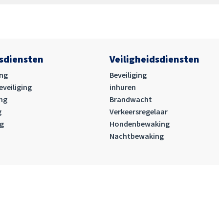
gsdiensten
Veiligheidsdiensten
ing
Beveiliging
veiliging
inhuren
ing
Brandwacht
g
Verkeersregelaar
ng
Hondenbewaking
Nachtbewaking