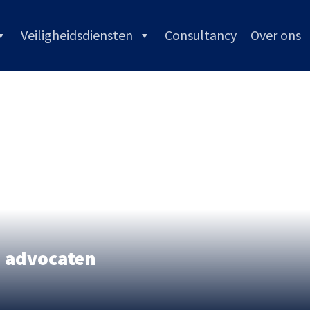
Veiligheidsdiensten
Consultancy
Over ons
g advocaten