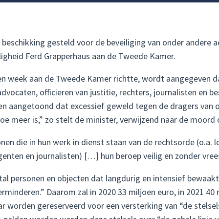
 beschikking gesteld voor de beveiliging van onder andere ad
Veiligheid Ferd Grapperhaus aan de Tweede Kamer.
pen week aan de Tweede Kamer richtte, wordt aangegeven da
dvocaten, officieren van justitie, rechters, journalisten en
en aangetoond dat excessief geweld tegen de dragers van o
oe meer is,” zo stelt de minister, verwijzend naar de moor
n die in hun werk in dienst staan van de rechtsorde (o.a. l
enten en journalisten) […] hun beroep veilig en zonder vree
antal personen en objecten dat langdurig en intensief bewaa
erminderen.” Daarom zal in 2020 33 miljoen euro, in 2021 40 
aar worden gereserveerd voor een versterking van “de stelse