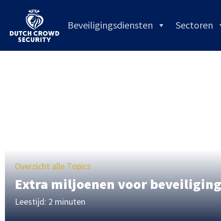
Beveiligingsdiensten
Sectoren
Overzicht alle Topics
Extra miljoenen voor beveiligin
Leestijd: 2 minuten