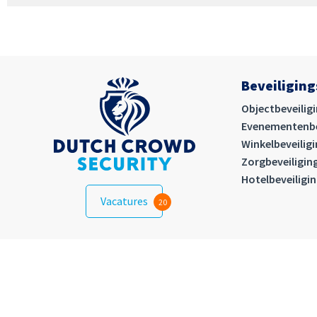
Beveiligin
Objectbeveilig
Evenementenbe
Winkelbeveilig
Zorgbeveiligin
Hotelbeveiligi
Vacatures
20