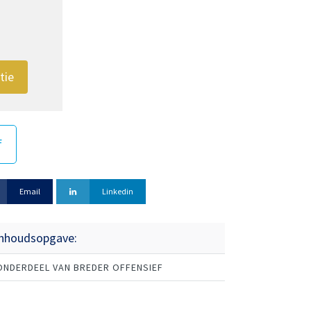
tie
f
Email
Linkedin
Inhoudsopgave:
ONDERDEEL VAN BREDER OFFENSIEF