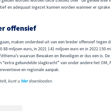
gelden worden worden deze stelsels over “de gehele linie v
ctief en adequaat ingezet kunnen worden wanneer er sprake is
r offensief
g gaan, maken onderdeel uit van een breder offensief tegen
20 88 miljoen euro, in 2021 141 miljoen euro en in 2022 150 m
fdthema’s waarvan Bewaken en Beveiligen er dus een is. De 
en “extra gebundelde slagkracht” van onder andere het OM, F
preventieve en regionale aanpak.
telt, kunt u
hier
downloaden.