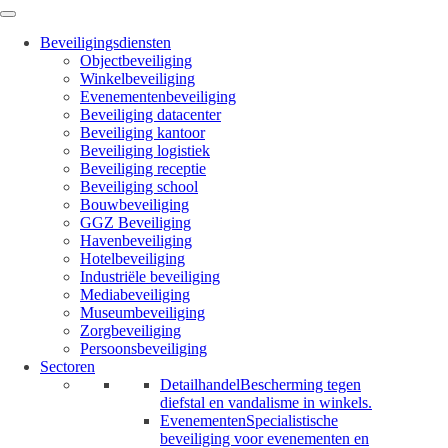
Beveiligingsdiensten
Objectbeveiliging
Winkelbeveiliging
Evenementenbeveiliging
Beveiliging datacenter
Beveiliging kantoor
Beveiliging logistiek
Beveiliging receptie
Beveiliging school
Bouwbeveiliging
GGZ Beveiliging
Havenbeveiliging
Hotelbeveiliging
Industriële beveiliging
Mediabeveiliging
Museumbeveiliging
Zorgbeveiliging
Persoonsbeveiliging
Sectoren
Detailhandel
Bescherming tegen
diefstal en vandalisme in winkels.
Evenementen
Specialistische
beveiliging voor evenementen en