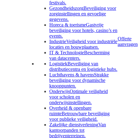
festivals.
Gezondheidszorg
Beveiliging voor
zorginstellingen en gevoelige
gegevens.
Horeca & toerisme
Gastvrije
beveiliging voor hotels, casino’s en
events.
Offerte
Industrie
Veiligheid voor industriële
aanvragen
locaties en bouwplaatsen.
IT & Technologie
Bescherming
van datacenters.
Logistiek
Beveiliging van
distributiecentra en logistieke hubs.
Luchthavens & havens
Strakke
beveiliging voor dynamische
knooppunten.
Onderwijs
Optimale veiligheid
voor scholen en
onderwijsinstellingen.
Overheid & openbare
ruimte
Betrouwbare beveiliging
voor publieke veiligheid.
Zakelijke dienstverlening
Van
kantoorpanden tot
bedrijventerreinen.