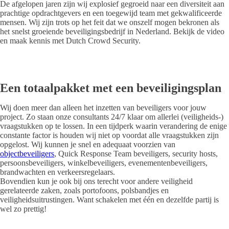
De afgelopen jaren zijn wij explosief gegroeid naar een diversiteit aan
prachtige opdrachtgevers en een toegewijd team met gekwalificeerde
mensen. Wij zijn trots op het feit dat we onszelf mogen bekronen als
het snelst groeiende beveiligingsbedrijf in Nederland. Bekijk de video
en maak kennis met Dutch Crowd Security.
Een totaalpakket met een beveiligingsplan
Wij doen meer dan alleen het inzetten van beveiligers voor jouw
project. Zo staan onze consultants 24/7 klaar om allerlei (veiligheids-)
vraagstukken op te lossen. In een tijdperk waarin verandering de enige
constante factor is houden wij niet op voordat alle vraagstukken zijn
opgelost. Wij kunnen je snel en adequaat voorzien van
objectbeveiligers
, Quick Response Team beveiligers, security hosts,
persoonsbeveiligers, winkelbeveiligers, evenementenbeveiligers,
brandwachten en verkeersregelaars.
Bovendien kun je ook bij ons terecht voor andere veiligheid
gerelateerde zaken, zoals portofoons, polsbandjes en
veiligheidsuitrustingen. Want schakelen met één en dezelfde partij is
wel zo prettig!