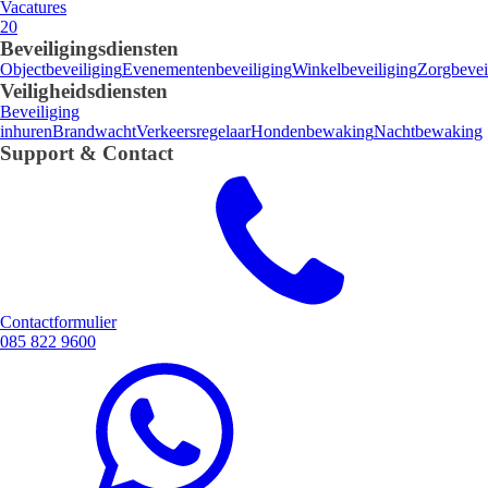
Vacatures
20
Beveiligingsdiensten
Objectbeveiliging
Evenementenbeveiliging
Winkelbeveiliging
Zorgbevei
Veiligheidsdiensten
Beveiliging
inhuren
Brandwacht
Verkeersregelaar
Hondenbewaking
Nachtbewaking
Support & Contact
Contactformulier
085 822 9600