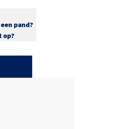
r een pand?
t op?