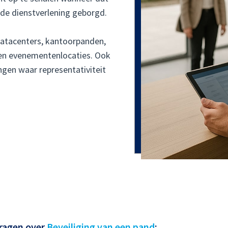
an de dienstverlening geborgd.
datacenters, kantoorpanden,
 en evenementenlocaties. Ook
ingen waar representativiteit
vragen over
Beveiliging van een pand
: