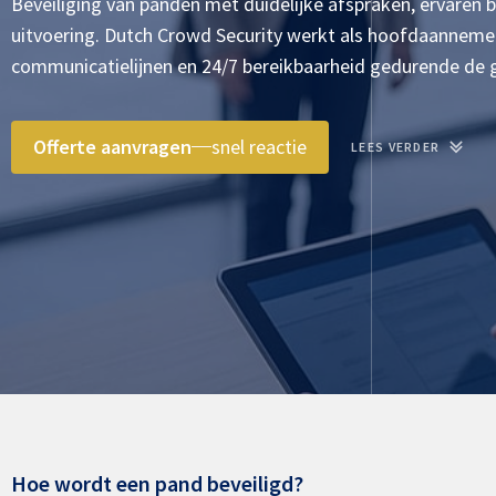
Beveiliging van panden met duidelijke afspraken, ervaren be
uitvoering. Dutch Crowd Security werkt als hoofdaannemer
communicatielijnen en 24/7 bereikbaarheid gedurende de 
Offerte aanvragen
snel reactie
LEES VERDER
Hoe wordt een pand beveiligd?