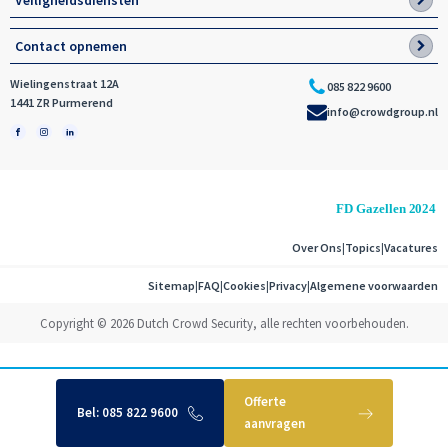
Veiligheidsdiensten
Contact opnemen
Wielingenstraat 12A
085 822 9600
1441 ZR Purmerend
info@crowdgroup.nl
Over Ons
|
Topics
|
Vacatures
Sitemap
|
FAQ
|
Cookies
|
Privacy
|
Algemene voorwaarden
Copyright © 2026 Dutch Crowd Security, alle rechten voorbehouden.
Offerte
Bel:
085 822 9600
aanvragen