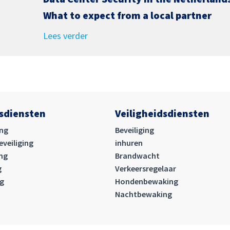
What to expect from a local partner
Lees verder
gsdiensten
Veiligheidsdiensten
ing
Beveiliging
veiliging
inhuren
ing
Brandwacht
g
Verkeersregelaar
ng
Hondenbewaking
Nachtbewaking