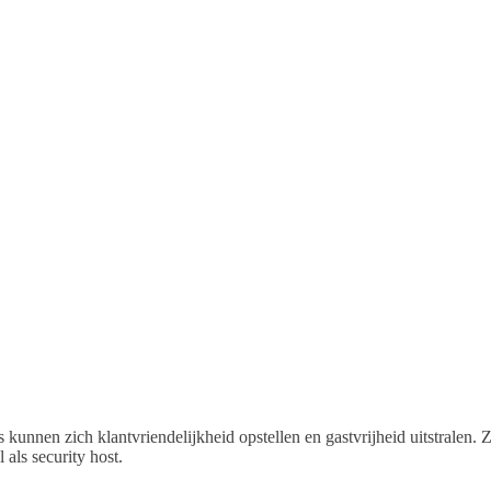
Veiligheidsdiensten
Consultancy
Over ons
To
 kunnen zich klantvriendelijkheid opstellen en gastvrijheid uitstralen.
als security host.