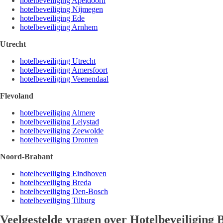
hotelbeveiliging Apeldoorn
hotelbeveiliging Nijmegen
hotelbeveiliging Ede
hotelbeveiliging Arnhem
Utrecht
hotelbeveiliging Utrecht
hotelbeveiliging Amersfoort
hotelbeveiliging Veenendaal
Flevoland
hotelbeveiliging Almere
hotelbeveiliging Lelystad
hotelbeveiliging Zeewolde
hotelbeveiliging Dronten
Noord-Brabant
hotelbeveiliging Eindhoven
hotelbeveiliging Breda
hotelbeveiliging Den-Bosch
hotelbeveiliging Tilburg
Veelgestelde vragen over
Hotelbeveiliging