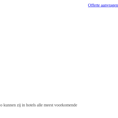
pics
Vacatures
Contact
Offerte aanvragen
 Zo kunnen zij in hotels alle meest voorkomende