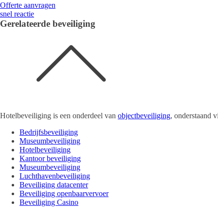
Offerte aanvragen
snel reactie
Gerelateerde beveiliging
Hotelbeveiliging is een onderdeel van
objectbeveiliging
, onderstaand vi
Bedrijfsbeveiliging
Museumbeveiliging
Hotelbeveiliging
Kantoor beveiliging
Museumbeveiliging
Luchthavenbeveiliging
Beveiliging datacenter
Beveiliging openbaarvervoer
Beveiliging Casino