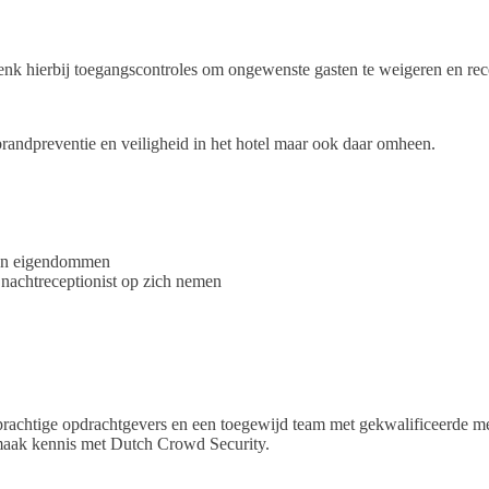
enk hierbij toegangscontroles om ongewenste gasten te weigeren en r
brandpreventie en veiligheid in het hotel maar ook daar omheen.
hun eigendommen
e nachtreceptionist op zich nemen
n prachtige opdrachtgevers en een toegewijd team met gekwalificeerde me
n maak kennis met Dutch Crowd Security.