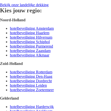
Bekijk onze landelijke dekking
Kies jouw regio:
Noord-Holland
hotelbeveiliging Amsterdam
hotelbeveiliging Haarlem
hotelbeveiliging Hilversum
hotelbeveiliging Schiphol
hotelbeveiliging Purmerend
hotelbeveiliging Zaandam
hotelbeveiliging Alkmaar
Zuid-Holland
hotelbeveiliging Rotterdam
hotelbeveiliging Den-Haag
hotelbeveiliging Dordrecht
hotelbeveiliging Leiden
hotelbeveiliging Zoetermeer
Gelderland
hotelbeveiliging Harderwijk